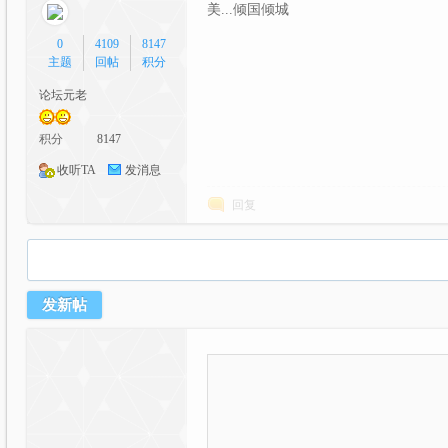
美...倾国倾城
0
4109
8147
主题
回帖
积分
论坛元老
积分
8147
漫
收听TA
发消息
回复
发新帖
交