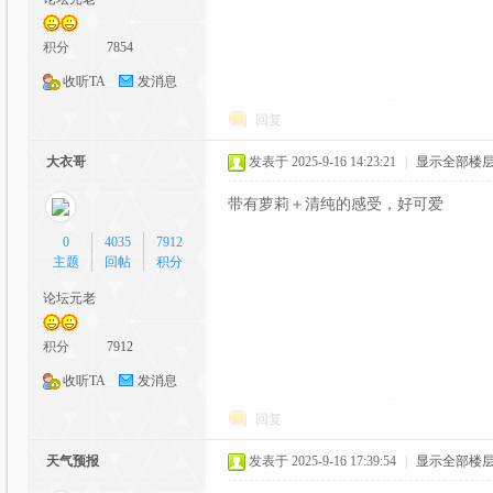
C
积分
7854
收听TA
发消息
回复
大衣哥
发表于 2025-9-16 14:23:21
|
显示全部楼
带有萝莉＋清纯的感受，好可爱
G
0
4035
7912
主题
回帖
积分
论坛元老
积分
7912
收听TA
发消息
回复
动
天气预报
发表于 2025-9-16 17:39:54
|
显示全部楼