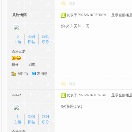
回复
几许情怀
发表于 2025-9-16 07:30:09
|
显示全部楼
坛|
炮火连天的一天
0
4088
8301
主题
回帖
积分
论坛元老
积分
8301
收听TA
发消息
A
回复
dota2
发表于 2025-9-16 10:57:46
|
显示全部楼
好漂亮QAQ
1
3990
7854
主题
回帖
积分
论坛元老