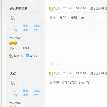
y
少女的英雄梦
发表于 2025-9-15 14:56:07
|
显示全部楼
搬个小板凳 ，楼猪，go。
0
3984
8098
主题
回帖
积分
论坛元老
积分
8098
社
收听TA
发消息
回复
大叔
发表于 2025-9-15 18:20:04
|
显示全部楼
美美哒( ????? )喜欢(?>ω<*?)
0
3998
7872
主题
回帖
积分
区|
论坛元老