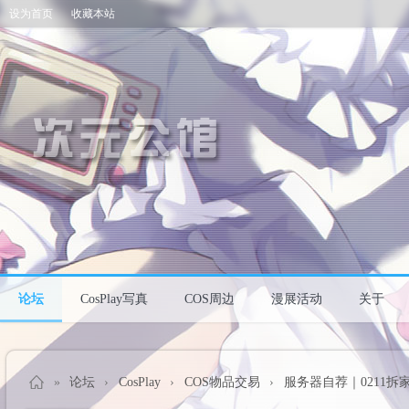
设为首页
收藏本站
论坛
CosPlay写真
COS周边
漫展活动
关于
»
论坛
›
CosPlay
›
COS物品交易
›
服务器自荐｜0211拆