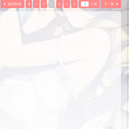
返回列表
1
2
3
4
5
6
/ 6 页
下一页
举报