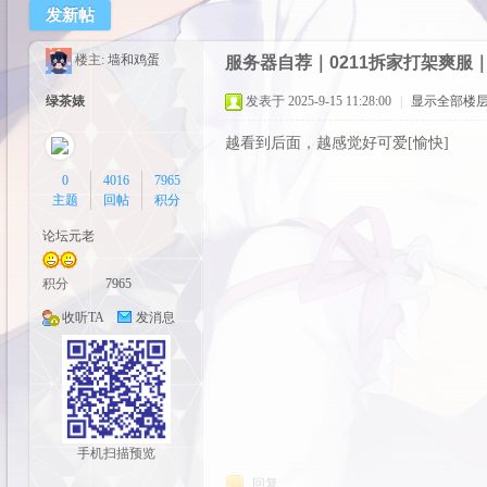
发新帖
cos
楼主:
墙和鸡蛋
服务器自荐｜0211拆家打架爽
绿茶婊
发表于 2025-9-15 11:28:00
|
显示全部楼
越看到后面，越感觉好可爱[愉快]
0
4016
7965
主题
回帖
积分
论坛元老
pal
积分
7965
收听TA
发消息
手机扫描预览
回复