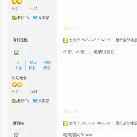
积分
7872
收听TA
发消息
回复
有钱任性
发表于 2025-9-15 21:40:29
|
显示全部楼
二
不错。不错。。老衲很喜欢
0
4032
7903
主题
回帖
积分
论坛元老
积分
7903
收听TA
发消息
次
回复
薄荷港
发表于 2025-9-16 00:56:00
|
显示全部楼
嘿嘿嘿同体owo