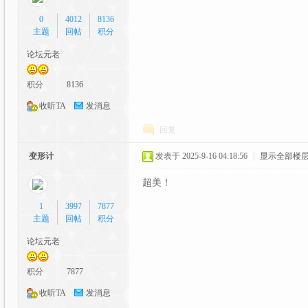
0
4012
8136
主题
回帖
积分
论坛元老
元
积分
8136
收听TA
发消息
回复
变形计
发表于 2025-9-16 04:18:56
|
显示全部楼
超美！
1
3997
7877
论
主题
回帖
积分
论坛元老
积分
7877
收听TA
发消息