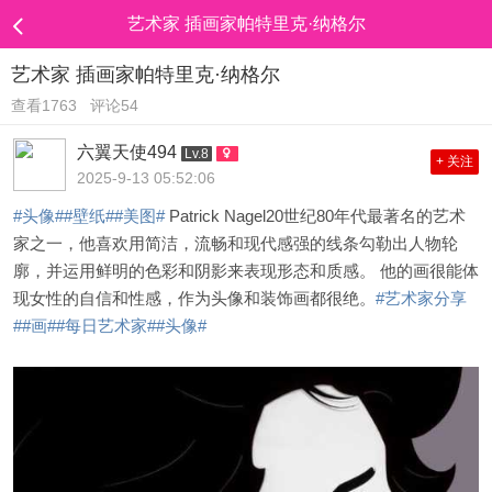
艺术家 插画家帕特里克·纳格尔
艺术家 插画家帕特里克·纳格尔
查看1763
评论54
六翼天使494
Lv.8
+ 关注
2025-9-13 05:52:06
#头像#
#壁纸#
#美图#
Patrick Nagel20世纪80年代最著名的艺术
家之一，他喜欢用简洁，流畅和现代感强的线条勾勒出人物轮
廓，并运用鲜明的色彩和阴影来表现形态和质感。 他的画很能体
现女性的自信和性感，作为头像和装饰画都很绝。
#艺术家分享
#
#画#
#每日艺术家#
#头像#