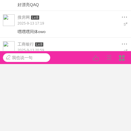
好漂亮QAQ
...
搜房网
Lv.8
2025-9-13 17:19
#
5
嘿嘿嘿同体owo
...
工商银行
Lv.8
2025-9-13 20:59
#
6
我也说一句
美美哒( ????? )喜欢(?>ω<*?)
...
常熟尤物
Lv.8
2025-9-14 00:41
#
7
在现场的各位心里很难保持住自己的洪荒之力
...
人肉搜索
Lv.8
2025-9-14 04:12
#
8
不错。不错。。老衲很喜欢
...
桀骜过分
Lv.8
#