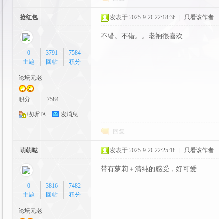
y
抢红包
发表于 2025-9-20 22:18:36
|
只看该作者
不错。不错。。老衲很喜欢
0
3791
7584
主题
回帖
积分
论坛元老
积分
7584
社
收听TA
发消息
回复
萌萌哒
发表于 2025-9-20 22:25:18
|
只看该作者
带有萝莉＋清纯的感受，好可爱
0
3816
7482
主题
回帖
积分
区|
论坛元老