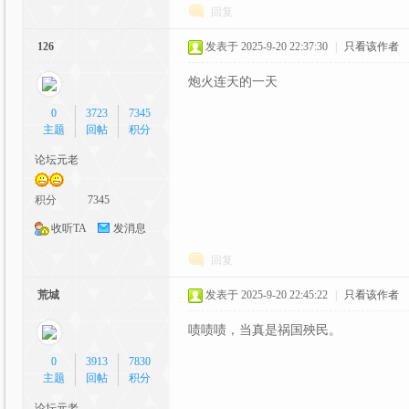
回复
126
发表于 2025-9-20 22:37:30
|
只看该作者
坛|
炮火连天的一天
0
3723
7345
主题
回帖
积分
论坛元老
积分
7345
收听TA
发消息
A
回复
荒城
发表于 2025-9-20 22:45:22
|
只看该作者
啧啧啧，当真是祸国殃民。
0
3913
7830
主题
回帖
积分
论坛元老