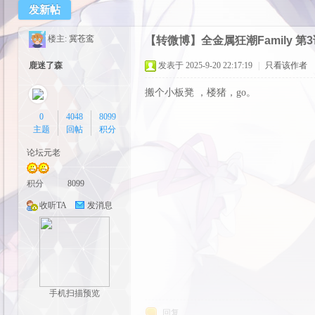
发新帖
cos
楼主:
冀苍鸾
【转微博】全金属狂潮Family 第
鹿迷了森
发表于 2025-9-20 22:17:19
|
只看该作者
搬个小板凳 ，楼猪，go。
0
4048
8099
主题
回帖
积分
论坛元老
pal
积分
8099
收听TA
发消息
手机扫描预览
回复