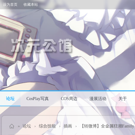
设为首页
收藏本站
论坛
CosPlay写真
COS周边
漫展活动
关于
»
论坛
›
综合技能
›
插画
›
【转微博】全金属狂潮Family