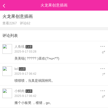
火龙果创意插画
火龙果创意插画
查看2267
评论62
评论列表
...
人鱼线
Lv.8
2025-9-17 03:28
#
6
美美哒( ????? )喜欢(?>ω<*?)
...
lol
Lv.8
2025-9-17 06:42
#
7
啧啧啧，当真是祸国殃民。
...
小鲜肉
Lv.8
2025-9-17 06:42
#
8
搬个小板凳 ，楼猪，go。