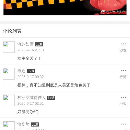
评论列表
...
流苏如画
Lv.8
2025-9-16 21:13
沙发
楼主辛苦了！
...
申通
Lv.8
2025-9-17 00:32
板凳
很棒，真不知道到底是人美还是角色美了
...
独守空城待佳人
Lv.8
2025-9-17 03:51
地板
好漂亮QAQ
...
涨姿势
Lv.8