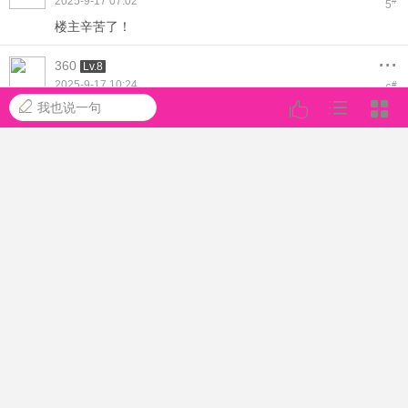
2025-9-17 07:02
#
5
楼主辛苦了！
...
360
Lv.8
2025-9-17 10:24
#
6
我也说一句
Duang
...
御姐
Lv.8
2025-9-17 13:38
#
7
Duang Duang Duang Duang Duang Duang Duang Duang
...
巴黎爱情桥垮塌
Lv.8
2025-9-17 16:38
#
8
美...倾国倾城
...
痴情守候
Lv.8
2025-9-17 19:44
#
9
喜欢，加油
...
思密达
Lv.8